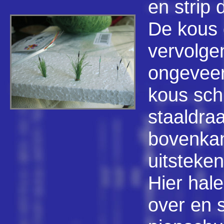
en strip d
De kous 
vervolgen
ongeveer
kous sch
staaldraa
bovenka
uitsteken
Hier hal
over en 