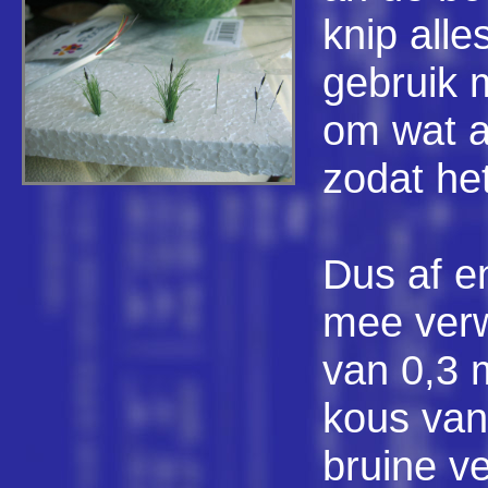
knip alle
gebruik m
om wat a
zodat het
Dus af e
mee verw
van 0,3 
kous van
bruine ve