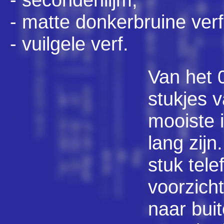
- matte donkerbruine ver
- vuilgele verf.
Van het 
stukjes 
mooiste i
lang zij
stuk tel
voorzich
naar bui