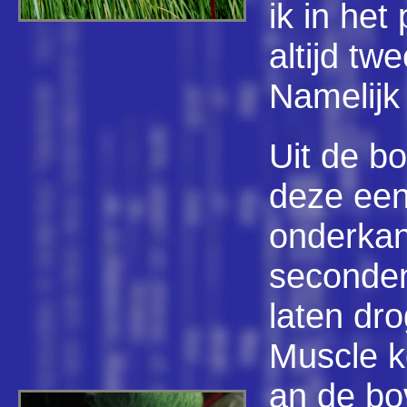
ik in het
altijd tw
Namelijk
Uit de b
deze een
onderkan
seconden
laten dro
Muscle k
an de bo